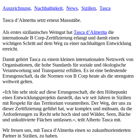
Auszeichnung
,
Nachhaltigkeit
,
News
,
Sizilien
,
Tasca
Tasca d’Almerita setzt erneut Massstäbe.
Als erstes sizilianisches Weingut hat
Tasca d’Almerita
die
internationale B Corp-Zertifizierung erlangt und damit einen
wichtigen Schritt auf dem Weg zu einer nachhaltigen Entwicklung
erreicht.
Damit gehört Tasca zu einem kleinen internationalen Netzwerk von
Organisationen, die hohe Standards für soziale und ökologische
Verantwortung und Transparenz erfüllen. Es ist eine bedeutende
Errungenschaft, da die Normen von B Corp heute als die strengsten
weltweit gelten.
«Ich bin sehr stolz auf diese Errungenschaft, die den Höhepunkt
eines Entwicklungsprojekts darstellt, das wir seit Jahren in Sizilien
mit Respekt für das Territorium vorantreiben. Der Weg, der uns zu
dieser Zertifizierung geführt hat, war komplex und mühsam, da die
Anforderungen zu Recht sehr hoch sind und Wälder, Seen, Bäche
und unkultivierte Flächen umfassen.», teilt Alberto Tasca mit.
Wir freuen uns, mit Tasca d'Almerita einen so zukunftsorientierten
Partner in Sizilien, zu haben.