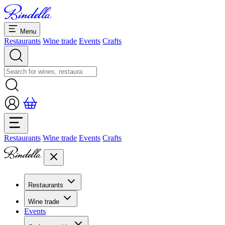
Menu
Restaurants
Wine trade
Events
Crafts
Restaurants
Wine trade
Events
Crafts
Restaurants
Overview restaurants
Wine trade
Banquets & seminars
Events
Overview
Dolcezze