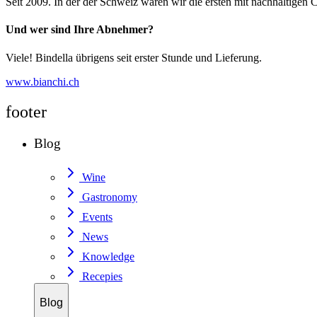
Seit 2009. In der der Schweiz waren wir die ersten mit nachhaltigen C
Und wer sind Ihre Abnehmer?
Viele! Bindella übrigens seit erster Stunde und Lieferung.
www.bianchi.ch
footer
Blog
Wine
Gastronomy
Events
News
Knowledge
Recepies
Blog