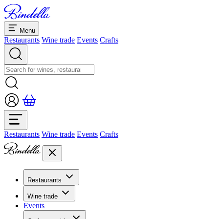
Menu
Restaurants
Wine trade
Events
Crafts
Restaurants
Wine trade
Events
Crafts
Restaurants
Overview restaurants
Wine trade
Banquets & seminars
Events
Overview
Dolcezze