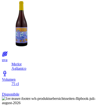
uva
Merlot
Aglianico
Volumen
75 cl
Disponibile