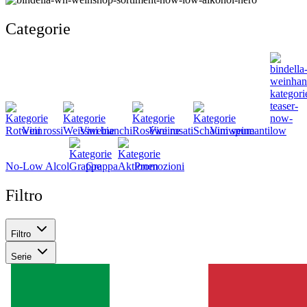
Categorie
Vini rossi
Vini bianchi
Vini rosati
Vini spumanti
No-Low Alcol
Grappa
Promozioni
Filtro
Filtro
Serie