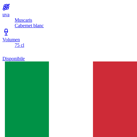
uva
Muscaris
Cabernet blanc
Volumen
75 cl
Disponibile