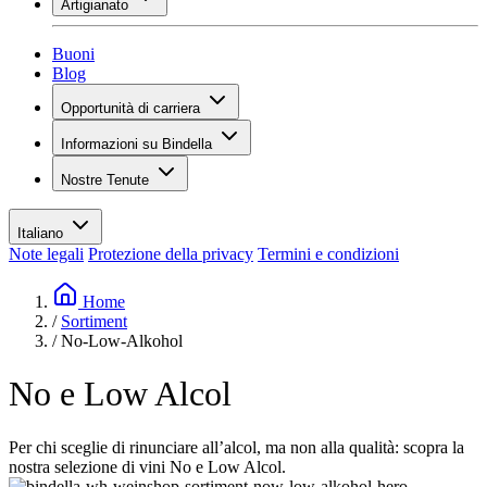
Artigianato
Assortimento
Panoramica
Vinotecas
Gessare
Buoni
Pittura
Blog
Inspiration
Opportunità di carriera
Conoscenza del vino
Panoramica
Informazioni su Bindella
Posti vacanti
Panoramica
Studenti
Nostre Tenute
Storia
I tuoi vantaggi
Tenuta Vallocaia
Rivista «La vita è bella»
Valori
Tenuta Vergaia
Media
Referente
Italiano
Les Moby Dicks
Note legali
Protezione della privacy
Termini e condizioni
Contatti
Sostenibilità
Home
/
Sortiment
/
No-Low-Alkohol
No e Low Alcol
Per chi sceglie di rinunciare all’alcol, ma non alla qualità: scopra la
nostra selezione di vini No e Low Alcol.