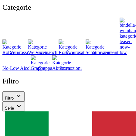
Categorie
Vini rossi
Vini bianchi
Vini rosati
Vini spumanti
No-Low Alcol
Grappa
Promozioni
Filtro
Filtro
Serie