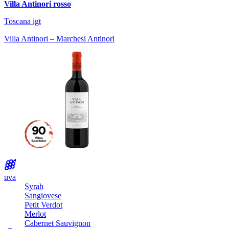
Villa Antinori rosso
Toscana igt
Villa Antinori – Marchesi Antinori
uva
Syrah
Sangiovese
Petit Verdot
Merlot
Cabernet Sauvignon