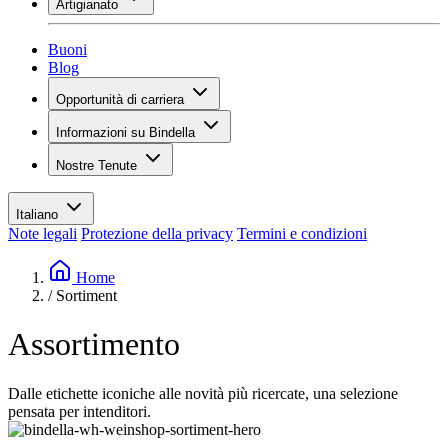
Artigianato
Assortimento
Panoramica
Vinotecas
Gessare
Buoni
Pittura
Blog
Inspiration
Opportunità di carriera
Conoscenza del vino
Panoramica
Informazioni su Bindella
Posti vacanti
Panoramica
Studenti
Nostre Tenute
Storia
I tuoi vantaggi
Tenuta Vallocaia
Rivista «La vita è bella»
Valori
Tenuta Vergaia
Media
Referente
Italiano
Les Moby Dicks
Note legali
Protezione della privacy
Termini e condizioni
Contatti
Sostenibilità
Home
/
Sortiment
Assortimento
Dalle etichette iconiche alle novità più ricercate, una selezione
pensata per intenditori.