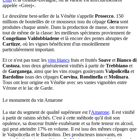
appelée «Greej».
Le deuxième best-seller de la Vénétie s'appelle
Prosecco
. 150
millions de bouteilles de ce mousseux issu du cépage
Glera
sont
produites chaque année. Dans la production de masse, on trouve
tout de même de la classe: les meilleurs spécimens proviennent de
Congeliano Valdobbiadene
et là encore des pentes abruptes de
Cartizze
, où les vignes bénéficient d'un ensoleillement
particulièrement important.
Et ce n'est pas tout: les
vins blancs
frais et fruités
Soave
et
Bianco di
Custoza
, tous deux généralement vinifiés à partir de
Trebbiano
et
de
Garganega
, ainsi que les vins rouges gouleyants
Valpolicella
et
Bardolino
issus des cépages
Corvina
,
Rondinella
et
Molinara
.
Tous ont leur origine en Vénétie avec ses vastes vignobles entre
Vérone et le lac de Garde.
Le monument du vin Amarone
La star du segment de qualité supérieure est l'
Amarone
. Il est vinifié
à partir de raisins séchés. C'est à cette méthode qu'il doit son
opulence, sa douceur fruitée exubérante et sa forte teneur en alcool,
qui peut atteindre 17% en volume. Il est issu des mêmes cépages que
le Valpolicella et le Bardolino. Des producteurs innovants, en