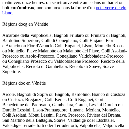
matin vers onze heures, on se retrouve entre amis dans un bar et on
boit
«un'ombra»
, une «ombre» sous la forme d'un
petit verre de vin
blanc
.
Régions docg en Vénétie
Amarone della Valpolicella, Bagnoli Friularo ou Friularo di Bagnoli,
Bardolino Superiore, Colli di Conegliano, Colli Euganei Fior
d'Arancio ou Fior d'Arancio Colli Euganei, Lison, Montello Rosso
ou Montello, Piave Malanotte ou Malanotte del Piave, Colli Asolani-
Prosecco ou Asolo-Prosecco, Conegliano Valdobbiadene-Prosecco
ou Conegliano-Prosecco ou Valdobbiadene Prosecco, Recioto della
Valpolicella, Recioto di Gambellara, Recioto di Soave, Soave
Superiore.
Régions doc en Vénétie
Arcole, Bagnoli di Sopra ou Bagnoli, Bardolino, Bianco di Custoza
ou Custoza, Breganze, Colli Berici, Colli Euganei, Corti
Benedettine del Padovano, Gambellara, Garda, Lessini Durello ou
Durello Lessini, Lison-Pramaggiore, Lugana, Merlara, Montello,
Colli Asolani, Monti Lessini, Piave, Prosecco, Riviera del Brenta,
San Martino della Battaglia, Soave, Valdadige oder Etschtaler,
Valdadige Terradeiforti oder Terradeiforti, Valpolicella, Valpolicella