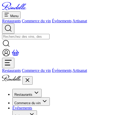
Menu
Restaurants
Commerce du vin
Événements
Artisanat
Restaurants
Commerce du vin
Événements
Artisanat
Restaurants
Aperçu restaurants
Commerce du vin
Banquets et séminaires
Événements
Overview
Dolcezze