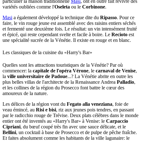
particulier la maison traditionnelle
Masi
, ont en outre fait revivre des
variétés oubliées comme l'
Oseleta
ou le
Corbinone
.
Masi
a également développé la technique dite du
Ripasso
. Pour ce
faire, le vin rouge jeune est assemblé avec des raisins entiers séchés
et fermenté une deuxième fois. Le résultat: un vin intensément fruité
et épicé, qui reste cependant svelte et facile à boire. Le
Recioto
est
une spécialité sucrée de la Vénétie. Il existe en rouge et en blanc.
Les classiques de la cuisine du «Harry's Bar»
Quelles sont les attractions touristiques de la Vénétie? Par où
commencer: la
capitale de l'opéra Vérone
, le
carnaval de Venise
,
la
ville universitaire de Padoue
...? La Vénétie abrite en outre les
plus belles villas de l'architecte de la Renaissance Andrea
Palladio
,
et les collines de la région du Prosecco font battre le cœur des
amoureux de la nature.
Les délices de la région vont du
Fegato alla veneziana
, foie de
veau émincé, au
Risi e bisi
, riz aux jeunes pois tendres, en passant
par le radicchio rouge de Trévise. Deux plats célèbres dans le monde
entier ont été inventés au «Harry's Bar» à Venise: le
Carpaccio
Cipriani
, du bœuf coupé très fin avec une sauce délicate, et le
Bellini
, un cocktail à base de Prosecco et de pulpe de pêche fraîche.
Et faites absolument comme les habitants de la ville lagunaire: le