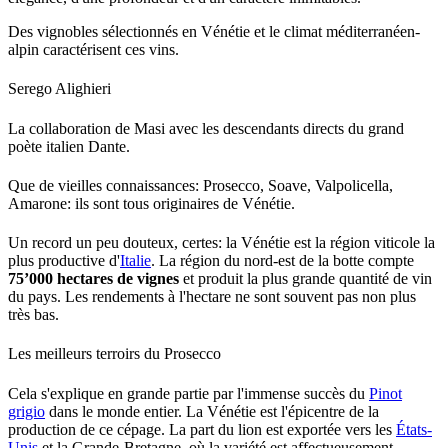
Des vignobles sélectionnés en Vénétie et le climat méditerranéen-
alpin caractérisent ces vins.
Serego Alighieri
La collaboration de Masi avec les descendants directs du grand
poète italien Dante.
Que de vieilles connaissances: Prosecco, Soave, Valpolicella,
Amarone: ils sont tous originaires de Vénétie.
Un record un peu douteux, certes: la Vénétie est la région viticole la
plus productive d'
Italie
. La région du nord-est de la botte compte
75’000 hectares de vignes
et produit la plus grande quantité de vin
du pays. Les rendements à l'hectare ne sont souvent pas non plus
très bas.
Les meilleurs terroirs du Prosecco
Cela s'explique en grande partie par l'immense succès du
Pinot
grigio
dans le monde entier. La Vénétie est l'épicentre de la
production de ce cépage. La part du lion est exportée vers les
États-
Unis
et la Grande-Bretagne, où la variété est affectueusement