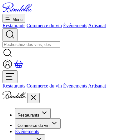
Menu
Restaurants
Commerce du vin
Événements
Artisanat
Restaurants
Commerce du vin
Événements
Artisanat
Restaurants
Aperçu restaurants
Commerce du vin
Banquets et séminaires
Événements
Overview
Dolcezze