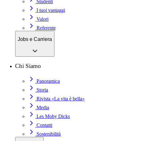
Studenti
I tuoi vantaggi
Valori
Referente
Jobs e Carriera
Chi Siamo
Panoramica
Storia
Rivista «La vita è bella»
Media
Les Moby Dicks
Contatti
Sostenibilità