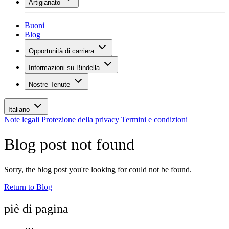
Artigianato
Assortimento
Panoramica
Vinotecas
Gessare
Buoni
Pittura
Blog
Inspiration
Opportunità di carriera
Conoscenza del vino
Panoramica
Informazioni su Bindella
Posti vacanti
Panoramica
Studenti
Nostre Tenute
Storia
I tuoi vantaggi
Tenuta Vallocaia
Rivista «La vita è bella»
Valori
Tenuta Vergaia
Media
Referente
Italiano
Les Moby Dicks
Note legali
Protezione della privacy
Termini e condizioni
Contatti
Blog post not found
Sostenibilità
Sorry, the blog post you're looking for could not be found.
Return to Blog
piè di pagina