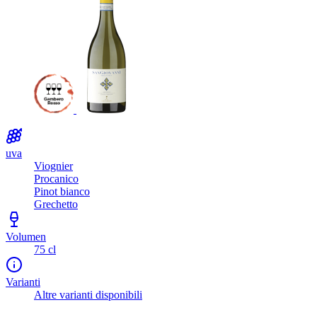
uva
Viognier
Procanico
Pinot bianco
Grechetto
Volumen
75 cl
Varianti
Altre varianti disponibili