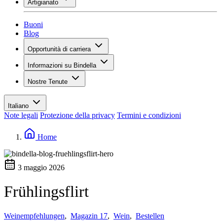
Artigianato
Assortimento
Panoramica
Vinotecas
Gessare
Buoni
Pittura
Blog
Inspiration
Opportunità di carriera
Conoscenza del vino
Panoramica
Informazioni su Bindella
Posti vacanti
Panoramica
Studenti
Nostre Tenute
Storia
I tuoi vantaggi
Tenuta Vallocaia
Rivista «La vita è bella»
Valori
Tenuta Vergaia
Media
Referente
Italiano
Les Moby Dicks
Note legali
Protezione della privacy
Termini e condizioni
Contatti
Sostenibilità
Home
3 maggio 2026
Frühlingsflirt
Weinempfehlungen
,
Magazin 17
,
Wein
,
Bestellen