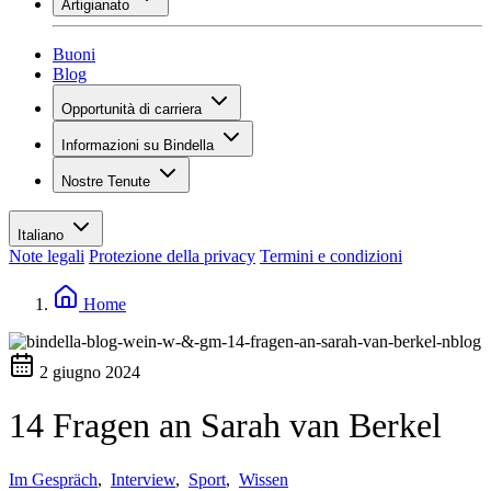
Artigianato
Assortimento
Panoramica
Vinotecas
Gessare
Buoni
Pittura
Blog
Inspiration
Opportunità di carriera
Conoscenza del vino
Panoramica
Informazioni su Bindella
Posti vacanti
Panoramica
Studenti
Nostre Tenute
Storia
I tuoi vantaggi
Tenuta Vallocaia
Rivista «La vita è bella»
Valori
Tenuta Vergaia
Media
Referente
Italiano
Les Moby Dicks
Note legali
Protezione della privacy
Termini e condizioni
Contatti
Sostenibilità
Home
2 giugno 2024
14 Fragen an Sarah van Berkel
Im Gespräch
,
Interview
,
Sport
,
Wissen