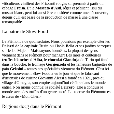
viticulteurs vinifient des Frizzanti rouges surprenants à partir du
cépage
Freisa
. Et le
Moscato d'Asti
, léger et pétillant, issu du
muscat blanc, peut lui aussi être considéré comme une découverte,
depuis qu'il est passé de la production de masse à une classe
remarquable.
La patrie de Slow Food
Le Piémont a de quoi séduire. Nous pourrions par exemple citer les
Palazzi de la capitale Turin
ou l'
Isola Bella
et ses jardins baroques
sur le lac Majeur. Mais soyons honnêtes: la plupart des gens
viennent dans le Piémont pour manger! Les rares et coûteuses
truffes blanches d'Alba
, le
chocolat Gianduja
de Turin qui fond
dans la bouche, le fromage
Gorgonzola
et les fameuses baguettes de
pain
Grissini
– toutes ces spécialités viennent du Piémont. C'est ici
que le mouvement Slow Food a vu le jour et que le fabricant
d'ustensiles de cuisine Giovanni Alessi a fondé en 1921, près du
village d'Omegna, son empire aujourd'hui célèbre dans le monde
entier. Non moins connue: la société
Ferrero
. Elle a conquis le
monde avec des truffes d'un genre sucré. La «cerise du Piémont» est
le cœur de «Mon Chéri»...
Régions docg dans le Piémont