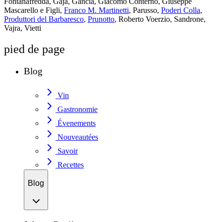
Fontanafredda, Gaja, Gancia, Giacomo Conterno, Giuseppe
Mascarello e Figli,
Franco M. Martinetti
, Parusso,
Poderi Colla
,
Produttori del Barbaresco
,
Prunotto
, Roberto Voerzio, Sandrone,
Vajra, Vietti
pied de page
Blog
Vin
Gastronomie
Évenements
Nouveautées
Savoir
Recettes
Blog