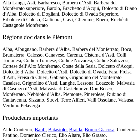
Alta Langa, Asti, Barbaresco, Barbera d’Asti, Barbera del
Monferrato superiore, Barolo, Brachetto d’Acqui, Dolcetto di Diano
d’Alba, Dolcetto di Dogliani, Dolcetto di Ovada Superiore,
Erbaluce di Caluso, Gattinara, Gavi, Ghemme, Roero, Ruchè di
Castagnole Monferrato
Régions doc dans le Piémont
Alba, Albugnano, Barbera d’Alba, Barbera del Monferrato, Boca,
Bramaterra, Calosso, Canavese, Carema, Cisterna d’Asti, Colli
Tortonesi, Collina Torinese, Colline Novaresi, Colline Saluzzesi,
Cortese dell’Alto Monferrato, Coste della Sesia, Dolcetto d’Acqui,
Dolcetto d’Alba, Dolcetto d’Asti, Dolcetto di Ovada, Fara, Freisa
d’Asti, Freisa di Chieri, Gabiano, Grignolino del Monferrato
Casalese, Grignolino d’Asti, Langhe, Lessona, Loazzolo, Malvasia
di Casorzo d’Asti, Malvasia di Castelnuovo Don Bosco,
Monferrato, Nebbiolo d’Alba, Piemonte, Pinerolese, Rubino di
Cantavenna, Sizzano, Strevi, Terre Alfieri, Valli Ossolane, Valsusa,
Verduno Pelaverga
Producteurs importants
Aldo Conterno,
Banfi
,
Batasiolo
,
Braida
,
Bruno Giacosa
, Conterno-
Fantino, Domenico Clerico, Elio Altare, Elio Grasso,