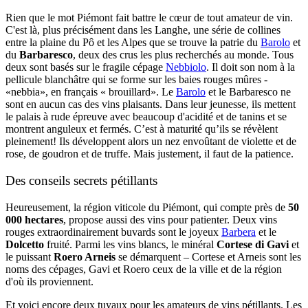
Rien que le mot Piémont fait battre le cœur de tout amateur de vin.
C'est là, plus précisément dans les Langhe, une série de collines
entre la plaine du Pô et les Alpes que se trouve la patrie du
Barolo
et
du
Barbaresco
, deux des crus les plus recherchés au monde. Tous
deux sont basés sur le fragile cépage
Nebbiolo
. Il doit son nom à la
pellicule blanchâtre qui se forme sur les baies rouges mûres -
«nebbia», en français « brouillard». Le
Barolo
et le Barbaresco ne
sont en aucun cas des vins plaisants. Dans leur jeunesse, ils mettent
le palais à rude épreuve avec beaucoup d'acidité et de tanins et se
montrent anguleux et fermés. C’est à maturité qu’ils se révèlent
pleinement! Ils développent alors un nez envoûtant de violette et de
rose, de goudron et de truffe. Mais justement, il faut de la patience.
Des conseils secrets pétillants
Heureusement, la région viticole du Piémont, qui compte près de
50
000 hectares
, propose aussi des vins pour patienter. Deux vins
rouges extraordinairement buvards sont le joyeux
Barbera
et le
Dolcetto
fruité. Parmi les vins blancs, le minéral
Cortese di Gavi
et
le puissant
Roero Arneis
se démarquent – Cortese et Arneis sont les
noms des cépages, Gavi et Roero ceux de la ville et de la région
d'où ils proviennent.
Et voici encore deux tuyaux pour les amateurs de vins pétillants. Les