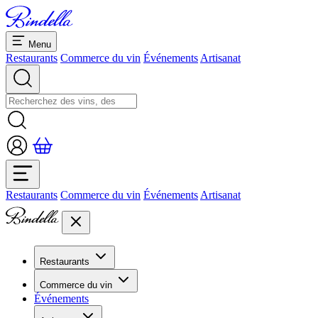
Menu
Restaurants
Commerce du vin
Événements
Artisanat
Restaurants
Commerce du vin
Événements
Artisanat
Restaurants
Aperçu restaurants
Commerce du vin
Banquets et séminaires
Événements
Overview
Dolcezze