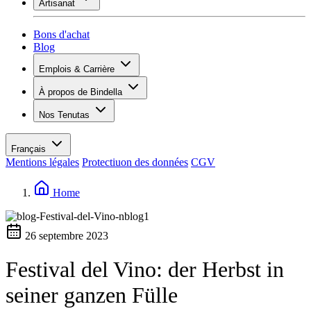
Artisanat
Assortiment
Aperçu
Vinotecas
Plâtrer
Bons d'achat
Peinture
Blog
Inspiration
Emplois & Carrière
Savoir sur le vin
Aperçu
À propos de Bindella
Postes vacants
Vue d’ensemble
Apprenants
Nos Tenutas
Histoire
Vos avantages
Tenuta Vallocaia
Magazine «La vita è bella»
Valeurs
Tenuta Vergaia
Médias
Personne de contact
Français
Les Moby Dicks
Mentions légales
Protectiuon des données
CGV
Contacts
Durabilité
Home
26 septembre 2023
Festival del Vino: der Herbst in
seiner ganzen Fülle