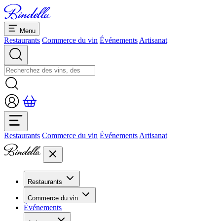
Menu
Restaurants
Commerce du vin
Événements
Artisanat
Restaurants
Commerce du vin
Événements
Artisanat
Restaurants
Aperçu restaurants
Commerce du vin
Banquets et séminaires
Événements
Overview
Dolcezze