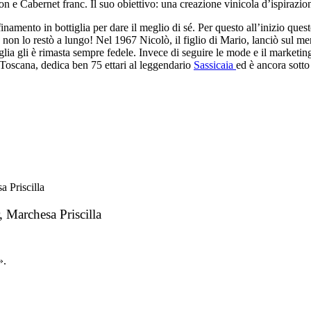
n e Cabernet franc. Il suo obiettivo: una creazione vinicola d’ispirazio
inamento in bottiglia per dare il meglio di sé. Per questo all’inizio ques
, non lo restò a lungo! Nel 1967 Nicolò, il figlio di Mario, lanciò sul m
a gli è rimasta sempre fedele. Invece di seguire le mode e il marketing
a Toscana, dedica ben 75 ettari al leggendario
Sassicaia
ed è ancora sotto
 Marchesa Priscilla
».