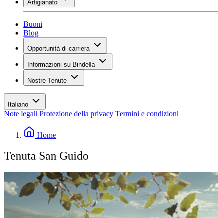
Artigianato
Assortimento
Panoramica
Vinotecas
Gessare
Buoni
Pittura
Blog
Inspiration
Opportunità di carriera
Conoscenza del vino
Panoramica
Informazioni su Bindella
Posti vacanti
Panoramica
Studenti
Nostre Tenute
Storia
I tuoi vantaggi
Tenuta Vallocaia
Rivista «La vita è bella»
Valori
Tenuta Vergaia
Media
Referente
Italiano
Les Moby Dicks
Note legali
Protezione della privacy
Termini e condizioni
Contatti
Sostenibilità
Home
Tenuta San Guido