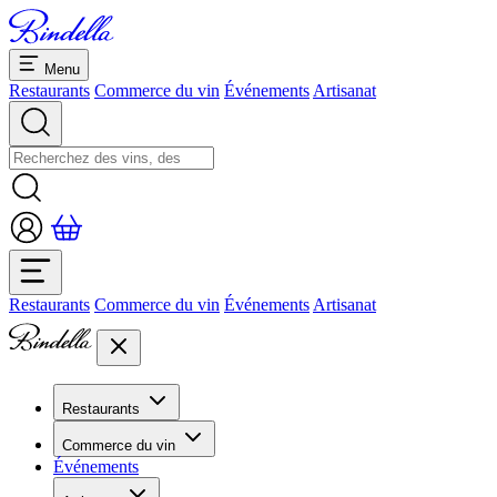
Menu
Restaurants
Commerce du vin
Événements
Artisanat
Restaurants
Commerce du vin
Événements
Artisanat
Restaurants
Aperçu restaurants
Commerce du vin
Banquets et séminaires
Événements
Overview
Dolcezze