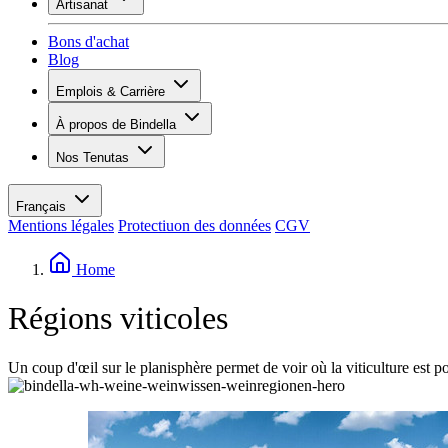
Artisanat
Assortiment
Aperçu
Vinotecas
Bons d'achat
Plâtrer
Blog
Peinture
Inspiration
Emplois & Carrière
Savoir sur le vin
Aperçu
À propos de Bindella
Postes vacants
Vue d’ensemble
Apprenants
Nos Tenutas
Histoire
Vos avantages
Tenuta Vallocaia
Magazine «La vita è bella»
Valeurs
Tenuta Vergaia
Médias
Personne de contact
Français
Les Moby Dicks
Mentions légales
Protectiuon des données
CGV
Contacts
Durabilité
Home
Régions viticoles
Un coup d'œil sur le planisphère permet de voir où la viticulture est 