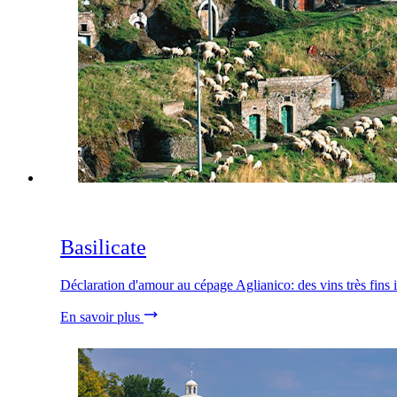
Basilicate
Déclaration d'amour au cépage Aglianico: des vins très fins i
En savoir plus