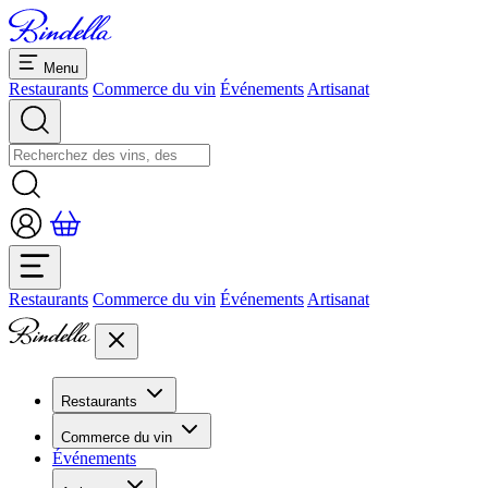
Menu
Restaurants
Commerce du vin
Événements
Artisanat
Restaurants
Commerce du vin
Événements
Artisanat
Restaurants
Aperçu restaurants
Commerce du vin
Banquets et séminaires
Événements
Overview
Dolcezze