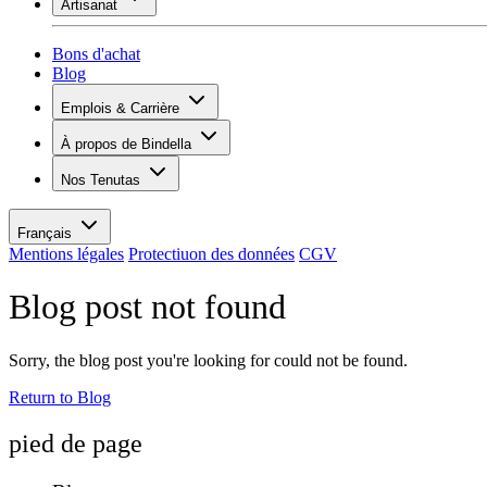
Artisanat
Assortiment
Aperçu
Vinotecas
Plâtrer
Bons d'achat
Peinture
Blog
Inspiration
Emplois & Carrière
Savoir sur le vin
Aperçu
À propos de Bindella
Postes vacants
Vue d’ensemble
Apprenants
Nos Tenutas
Histoire
Vos avantages
Tenuta Vallocaia
Magazine «La vita è bella»
Valeurs
Tenuta Vergaia
Médias
Personne de contact
Français
Les Moby Dicks
Mentions légales
Protectiuon des données
CGV
Contacts
Blog post not found
Durabilité
Sorry, the blog post you're looking for could not be found.
Return to Blog
pied de page