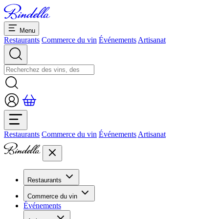
Menu
Restaurants
Commerce du vin
Événements
Artisanat
Restaurants
Commerce du vin
Événements
Artisanat
Restaurants
Aperçu restaurants
Commerce du vin
Banquets et séminaires
Événements
Overview
Dolcezze