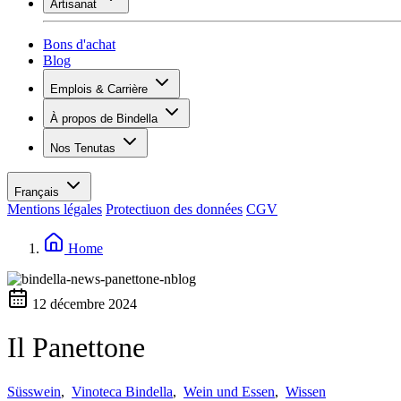
Artisanat
Assortiment
Aperçu
Vinotecas
Plâtrer
Bons d'achat
Peinture
Blog
Inspiration
Emplois & Carrière
Savoir sur le vin
Aperçu
À propos de Bindella
Postes vacants
Vue d’ensemble
Apprenants
Nos Tenutas
Histoire
Vos avantages
Tenuta Vallocaia
Magazine «La vita è bella»
Valeurs
Tenuta Vergaia
Médias
Personne de contact
Français
Les Moby Dicks
Mentions légales
Protectiuon des données
CGV
Contacts
Durabilité
Home
12 décembre 2024
Il Panettone
Süsswein
,
Vinoteca Bindella
,
Wein und Essen
,
Wissen