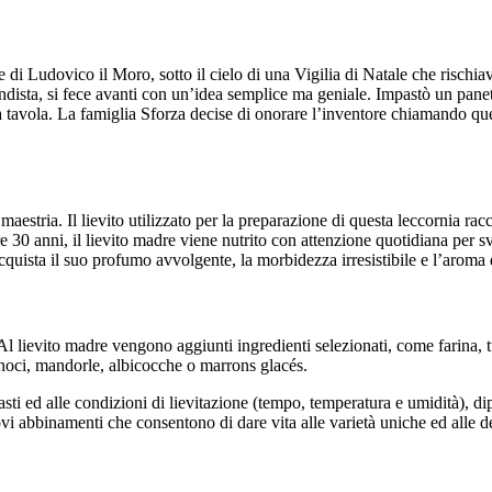
e di Ludovico il Moro, sotto il cielo di una Vigilia di Natale che rischiav
ndista, si fece avanti con un’idea semplice ma geniale. Impastò un pane
 a tavola. La famiglia Sforza decise di onorare l’inventore chiamando quel
aestria. Il lievito utilizzato per la preparazione di questa leccornia ra
 30 anni, il lievito madre viene nutrito con attenzione quotidiana per s
quista il suo profumo avvolgente, la morbidezza irresistibile e l’aroma 
Al lievito madre vengono aggiunti ingredienti selezionati, come farina, t
 noci, mandorle, albicocche o marrons glacés.
asti ed alle condizioni di lievitazione (tempo, temperatura e umidità), di
ovi abbinamenti che consentono di dare vita alle varietà uniche ed alle de