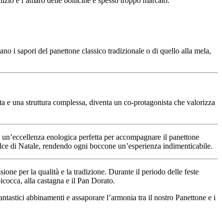
lizio e l’amaro delle bollicine è spesso troppo marcato.
ano i sapori del panettone classico tradizionale o di quello alla mela,
ita e una struttura complessa, diventa un co-protagonista che valorizza
è un’eccellenza enologica perfetta per accompagnare il panettone
dolce di Natale, rendendo ogni boccone un’esperienza indimenticabile.
one per la qualità e la tradizione. Durante il periodo delle feste
bicocca, alla castagna e il Pan Dorato.
ntastici abbinamenti e assaporare l’armonia tra il nostro Panettone e i