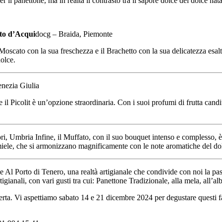
 panettone, ma in realtà il contrasto tra il sapore dolce del dolce nata
to d’Acqui
docg – Braida, Piemonte
Moscato con la sua freschezza e il Brachetto con la sua delicatezza esalt
olce.
enezia Giulia
 il Picolit è un’opzione straordinaria. Con i suoi profumi di frutta cand
ri, Umbria Infine, il Muffato, con il suo bouquet intenso e complesso, 
 e miele, che si armonizzano magnificamente con le note aromatiche del 
Al Porto di Tenero, una realtà artigianale che condivide con noi la passi
gianali, con vari gusti tra cui: Panettone Tradizionale, alla mela, all’al
erta. Vi aspettiamo sabato 14 e 21 dicembre 2024 per degustare questi fa