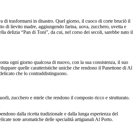
a di trasformarsi in disastro. Quel giorno, il cuoco di corte bruciò il
tto di lievito madre, aggiungendo farina, uova, zucchero, uvetta e
la delizia “Pan di Toni”, da cui, nel corso dei secoli, sarebbe nato il
cconta ogni giorno qualcosa di nuovo, con la sua consistenza, il suo
viluppare quelle caratteristiche uniche che rendono il Panettone di Al
delicato che lo contraddistinguono.
uorli, zucchero e miele che rendono il composto ricco e strutturato.
pendono dalla ricetta tradizionale e dalla lunga esperienza del
licate note aromatiche delle specialità artigianali Al Porto.