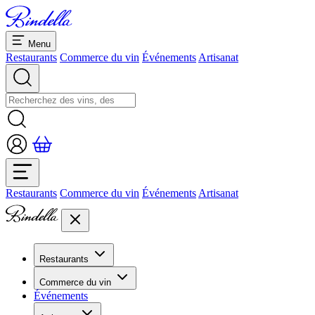
Menu
Restaurants
Commerce du vin
Événements
Artisanat
Restaurants
Commerce du vin
Événements
Artisanat
Restaurants
Aperçu restaurants
Commerce du vin
Banquets et séminaires
Événements
Overview
Dolcezze