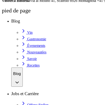
Vinoteca Bindella
Via al Molino 41, Scairolo 6926 Montagnola +41 
pied de page
Blog
Vin
Gastronomie
Évenements
Nouveautées
Savoir
Recettes
Blog
Jobs et Carrière
Offene Stellen