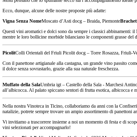
Molti pensano che lo spumante secco sia l’accompagnamento ideale per il
Ecco, dunque, alcune delle nostre proposte più adatte:
Vigna Senza Nome
Moscato d’Asti docg – Braida, Piemonte
Brachet
Questi vini aromatici e dolci sono da sempre i classici abbinamenti: il 
mentre le loro bollicine morbide bilanciano le componenti grasse del d
Picolit
Colli Orientali del Friuli Picolit docg – Torre Rosazza, Friuli-V
Con il panettone artigianale alla castagna, un grande vino passito come
il dolce senza sovrastarlo, grazie alla sua naturale freschezza.
Muffato della Sala
Umbria igt – Castello della Sala - Marchesi Antino
all’albicocca. Al palato spiccano sentori di frutta esotica, albicocca
Nella nostra Vinoteca in Ticino, collaboriamo da anni con la Confiserie 
natalizie, potrete sempre trovare un ampio assortimento di panettoni arti
Vi invitiamo a trascorrere insieme a noi un momento di festa e di scop
vini selezionati per accompagnarlo!