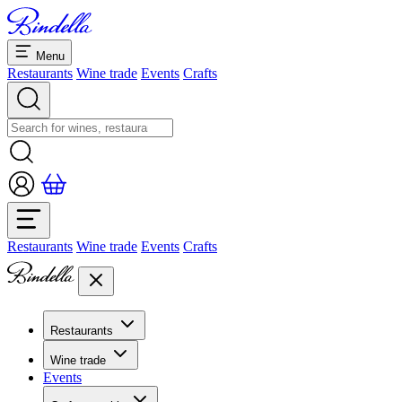
Menu
Restaurants
Wine trade
Events
Crafts
Restaurants
Wine trade
Events
Crafts
Restaurants
Overview restaurants
Wine trade
Banquets & seminars
Events
Overview
Dolcezze