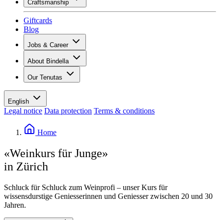
Craftsmanship
Assortment
Overview
Vinotecas
Giftcards
Plaster
Blog
Painting
Inspiration
Jobs & Career
Wine knowledge
Overview
About Bindella
Job openings
Overview
Leaners
Our Tenutas
History
Your benefits
Tenuta Vallocaia
Magazine «La vita è bella»
Values
Tenuta Vergaia
Media
Contact person
English
Les Moby Dicks
Legal notice
Data protection
Terms & conditions
Contacts
Sustainability
Home
«Weinkurs für Junge»
in Zürich
Schluck für Schluck zum Weinprofi – unser Kurs für
wissensdurstige Geniesserinnen und Geniesser zwischen 20 und 30
Jahren.