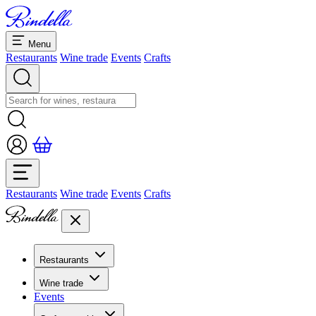
Menu
Restaurants
Wine trade
Events
Crafts
Restaurants
Wine trade
Events
Crafts
Restaurants
Overview restaurants
Wine trade
Banquets & seminars
Events
Overview
Dolcezze