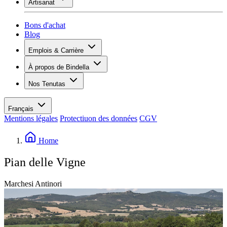
Artisanat
Assortiment
Aperçu
Vinotecas
Plâtrer
Bons d'achat
Peinture
Blog
Inspiration
Emplois & Carrière
Savoir sur le vin
Aperçu
À propos de Bindella
Postes vacants
Vue d’ensemble
Apprenants
Nos Tenutas
Histoire
Vos avantages
Tenuta Vallocaia
Magazine «La vita è bella»
Valeurs
Tenuta Vergaia
Médias
Personne de contact
Français
Les Moby Dicks
Mentions légales
Protectiuon des données
CGV
Contacts
Durabilité
Home
Pian delle Vigne
Marchesi Antinori