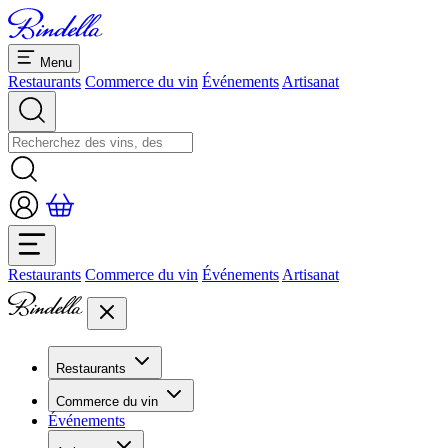
Menu
Restaurants
Commerce du vin
Événements
Artisanat
Restaurants
Commerce du vin
Événements
Artisanat
Restaurants
Aperçu restaurants
Commerce du vin
Banquets et séminaires
Événements
Overview
Dolcezze