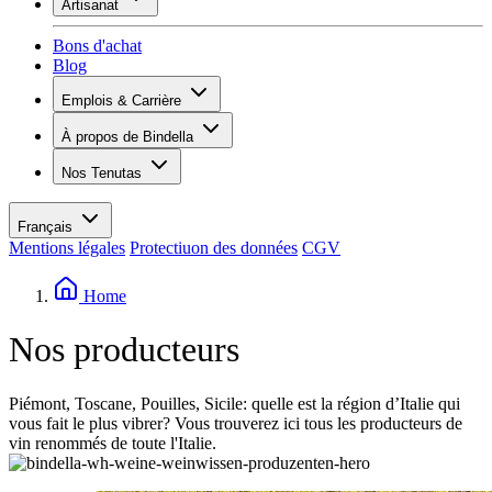
Artisanat
Assortiment
Aperçu
Vinotecas
Bons d'achat
Plâtrer
Blog
Peinture
Inspiration
Emplois & Carrière
Savoir sur le vin
Aperçu
À propos de Bindella
Postes vacants
Vue d’ensemble
Apprenants
Nos Tenutas
Histoire
Vos avantages
Tenuta Vallocaia
Magazine «La vita è bella»
Valeurs
Tenuta Vergaia
Médias
Personne de contact
Français
Les Moby Dicks
Mentions légales
Protectiuon des données
CGV
Contacts
Durabilité
Home
Nos producteurs
Piémont, Toscane, Pouilles, Sicile: quelle est la région d’Italie qui
vous fait le plus vibrer? Vous trouverez ici tous les producteurs de
vin renommés de toute l'Italie.