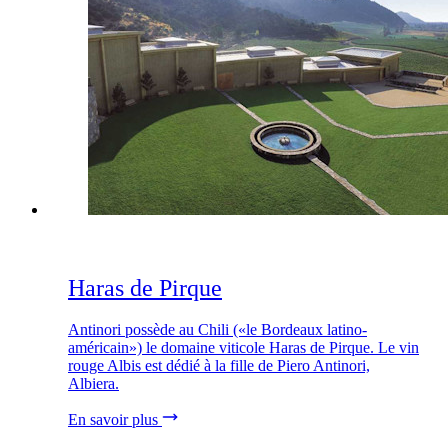
Haras de Pirque
Antinori possède au Chili («le Bordeaux latino-
américain») le domaine viticole Haras de Pirque. Le vin
rouge Albis est dédié à la fille de Piero Antinori,
Albiera.
En savoir plus