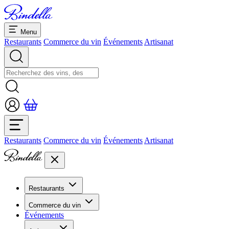
Menu
Restaurants
Commerce du vin
Événements
Artisanat
Restaurants
Commerce du vin
Événements
Artisanat
Restaurants
Aperçu restaurants
Commerce du vin
Banquets et séminaires
Événements
Overview
Dolcezze