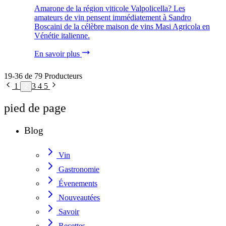
Amarone de la région viticole Valpolicella? Les
amateurs de vin pensent immédiatement à Sandro
Boscaini de la célèbre maison de vins Masi Agricola en
Vénétie italienne.
En savoir plus
19-36 de 79 Producteurs
1
3
4
5
2
pied de page
Blog
Vin
Gastronomie
Évenements
Nouveautées
Savoir
Recettes