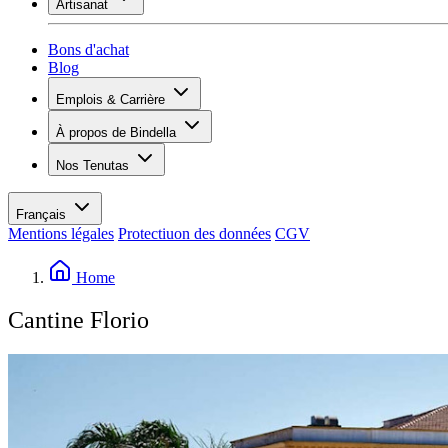
Artisanat
Assortiment
Aperçu
Vinotecas
Plâtrer
Bons d'achat
Peinture
Blog
Inspiration
Emplois & Carrière
Savoir sur le vin
Aperçu
À propos de Bindella
Postes vacants
Vue d’ensemble
Apprenants
Nos Tenutas
Histoire
Vos avantages
Tenuta Vallocaia
Magazine «La vita è bella»
Valeurs
Tenuta Vergaia
Médias
Personne de contact
Français
Les Moby Dicks
Mentions légales
Protectiuon des données
CGV
Contacts
Durabilité
Home
Cantine Florio