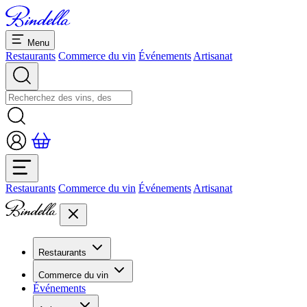
Menu
Restaurants
Commerce du vin
Événements
Artisanat
Restaurants
Commerce du vin
Événements
Artisanat
Restaurants
Aperçu restaurants
Commerce du vin
Banquets et séminaires
Événements
Overview
Dolcezze