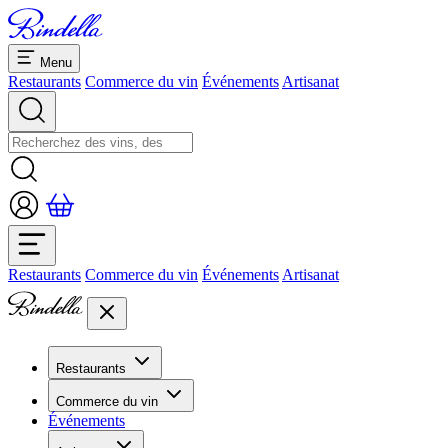
Menu
Restaurants
Commerce du vin
Événements
Artisanat
Restaurants
Commerce du vin
Événements
Artisanat
Restaurants
Aperçu restaurants
Commerce du vin
Banquets et séminaires
Événements
Overview
Dolcezze