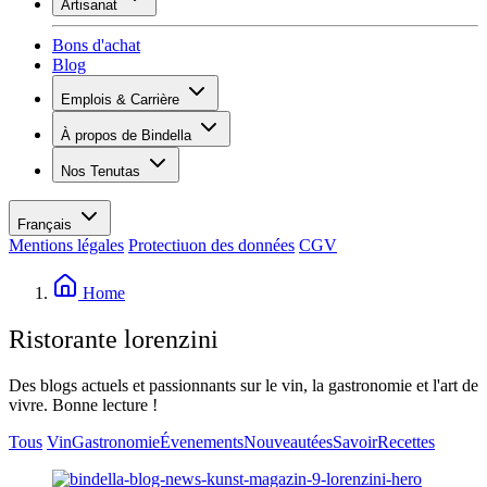
Artisanat
Assortiment
Aperçu
Vinotecas
Bons d'achat
Plâtrer
Blog
Peinture
Inspiration
Emplois & Carrière
Savoir sur le vin
Aperçu
À propos de Bindella
Postes vacants
Vue d’ensemble
Apprenants
Nos Tenutas
Histoire
Vos avantages
Tenuta Vallocaia
Magazine «La vita è bella»
Valeurs
Tenuta Vergaia
Médias
Personne de contact
Français
Les Moby Dicks
Mentions légales
Protectiuon des données
CGV
Contacts
Durabilité
Home
Ristorante lorenzini
Des blogs actuels et passionnants sur le vin, la gastronomie et l'art de
vivre. Bonne lecture !
Tous
Vin
Gastronomie
Évenements
Nouveautées
Savoir
Recettes