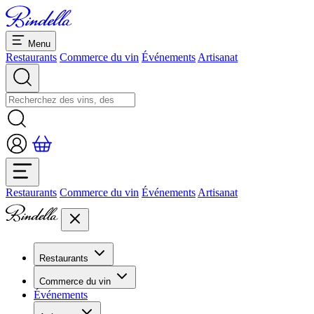
Menu
Restaurants
Commerce du vin
Événements
Artisanat
Restaurants
Commerce du vin
Événements
Artisanat
Restaurants
Aperçu restaurants
Commerce du vin
Banquets et séminaires
Événements
Overview
Dolcezze