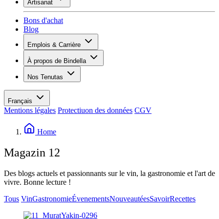
Artisanat
Assortiment
Aperçu
Vinotecas
Bons d'achat
Plâtrer
Blog
Peinture
Inspiration
Emplois & Carrière
Savoir sur le vin
Aperçu
À propos de Bindella
Postes vacants
Vue d’ensemble
Apprenants
Nos Tenutas
Histoire
Vos avantages
Tenuta Vallocaia
Magazine «La vita è bella»
Valeurs
Tenuta Vergaia
Médias
Personne de contact
Français
Les Moby Dicks
Mentions légales
Protectiuon des données
CGV
Contacts
Durabilité
Home
Magazin 12
Des blogs actuels et passionnants sur le vin, la gastronomie et l'art de
vivre. Bonne lecture !
Tous
Vin
Gastronomie
Évenements
Nouveautées
Savoir
Recettes