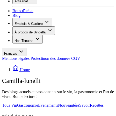
Artisanat
Assortiment
Aperçu
Vinotecas
Bons d'achat
Plâtrer
Blog
Peinture
Inspiration
Emplois & Carrière
Savoir sur le vin
Aperçu
À propos de Bindella
Postes vacants
Vue d’ensemble
Apprenants
Nos Tenutas
Histoire
Vos avantages
Tenuta Vallocaia
Magazine «La vita è bella»
Valeurs
Tenuta Vergaia
Médias
Personne de contact
Français
Les Moby Dicks
Mentions légales
Protectiuon des données
CGV
Contacts
Durabilité
Home
Camilla-lunelli
Des blogs actuels et passionnants sur le vin, la gastronomie et l'art de
vivre. Bonne lecture !
Tous
Vin
Gastronomie
Évenements
Nouveautées
Savoir
Recettes