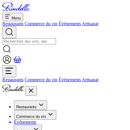
Menu
Restaurants
Commerce du vin
Événements
Artisanat
Restaurants
Commerce du vin
Événements
Artisanat
Restaurants
Aperçu restaurants
Commerce du vin
Banquets et séminaires
Événements
Overview
Dolcezze