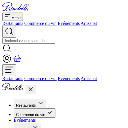
Menu
Restaurants
Commerce du vin
Événements
Artisanat
Restaurants
Commerce du vin
Événements
Artisanat
Restaurants
Aperçu restaurants
Commerce du vin
Banquets et séminaires
Événements
Overview
Dolcezze