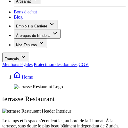
Artisanat
Assortiment
Aperçu
Vinotecas
Bons d'achat
Plâtrer
Blog
Peinture
Inspiration
Emplois & Carrière
Savoir sur le vin
Aperçu
À propos de Bindella
Postes vacants
Vue d’ensemble
Apprenants
Nos Tenutas
Histoire
Vos avantages
Tenuta Vallocaia
Magazine «La vita è bella»
Valeurs
Tenuta Vergaia
Médias
Personne de contact
Français
Les Moby Dicks
Mentions légales
Protectiuon des données
CGV
Contacts
Durabilité
Home
terrasse Restaurant
Le temps et l'espace s'écoulent ici, au bord de la Limmat. À la
terrasse, sans doute le plus beau bâtiment indépendant de Zurich.