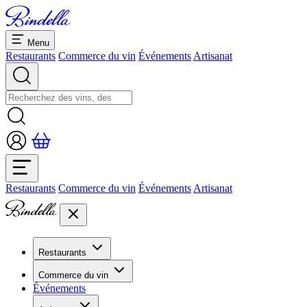
Menu
Restaurants
Commerce du vin
Événements
Artisanat
Restaurants
Commerce du vin
Événements
Artisanat
Restaurants
Aperçu restaurants
Commerce du vin
Banquets et séminaires
Événements
Overview
Dolcezze