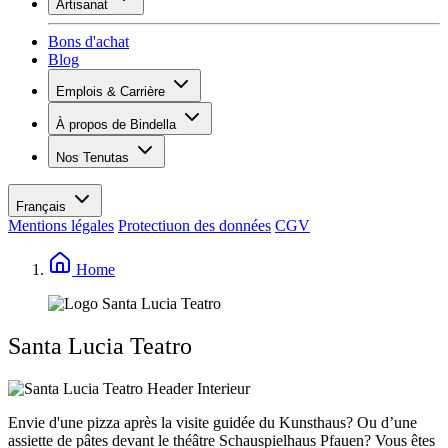
Artisanat
Assortiment
Aperçu
Vinotecas
Bons d'achat
Plâtrer
Blog
Peinture
Inspiration
Emplois & Carrière
Savoir sur le vin
Aperçu
À propos de Bindella
Postes vacants
Vue d’ensemble
Apprenants
Nos Tenutas
Histoire
Vos avantages
Tenuta Vallocaia
Magazine «La vita è bella»
Valeurs
Tenuta Vergaia
Médias
Personne de contact
Français
Les Moby Dicks
Mentions légales
Protectiuon des données
CGV
Contacts
Durabilité
Home
Santa Lucia Teatro
Envie d'une pizza après la visite guidée du Kunsthaus? Ou d’une
assiette de pâtes devant le théâtre Schauspielhaus Pfauen? Vous êtes