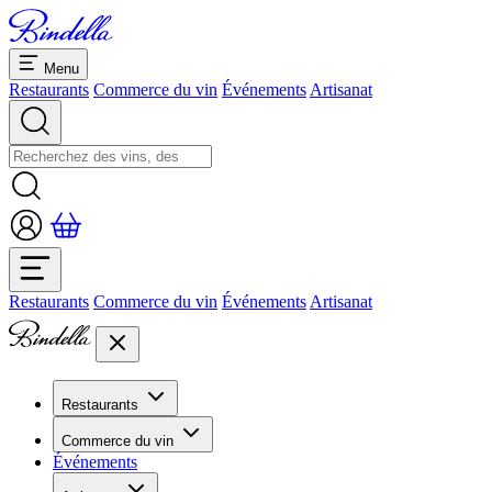
Menu
Restaurants
Commerce du vin
Événements
Artisanat
Restaurants
Commerce du vin
Événements
Artisanat
Restaurants
Aperçu restaurants
Commerce du vin
Banquets et séminaires
Événements
Overview
Dolcezze