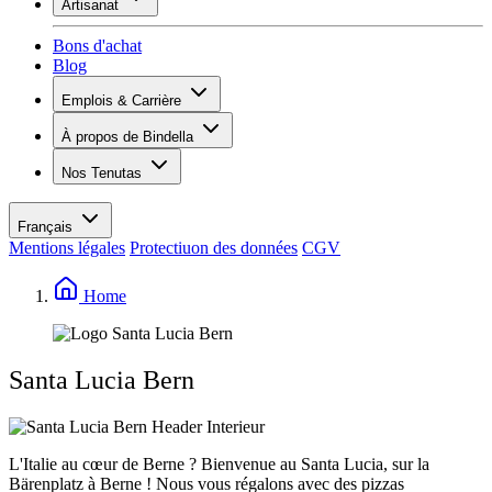
Artisanat
Assortiment
Aperçu
Vinotecas
Bons d'achat
Plâtrer
Blog
Peinture
Inspiration
Emplois & Carrière
Savoir sur le vin
Aperçu
À propos de Bindella
Postes vacants
Vue d’ensemble
Apprenants
Nos Tenutas
Histoire
Vos avantages
Tenuta Vallocaia
Magazine «La vita è bella»
Valeurs
Tenuta Vergaia
Médias
Personne de contact
Français
Les Moby Dicks
Mentions légales
Protectiuon des données
CGV
Contacts
Durabilité
Home
Santa Lucia Bern
L'Italie au cœur de Berne ? Bienvenue au Santa Lucia, sur la
Bärenplatz à Berne ! Nous vous régalons avec des pizzas