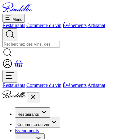
Menu
Restaurants
Commerce du vin
Événements
Artisanat
Restaurants
Commerce du vin
Événements
Artisanat
Restaurants
Aperçu restaurants
Commerce du vin
Banquets et séminaires
Événements
Overview
Dolcezze